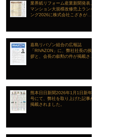
業界紙リフォーム産業新聞発表、
マンション大規模改修売上ランキ
ング2026に株式会社こざきがラ
ンクインを致しました
嘉島リバゾン組合の広報誌
「RIVAZON」に、弊社社長の挨
拶と、会長の叙勲の件が掲載され
ました。
熊本日日新聞2026年1月1日新年
号にて、弊社を取り上げた記事が
掲載されました。