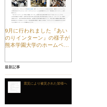
9月に行われました『あい
【お知らせ】
のりインターン』の様子が
TVCMが公開
熊本学園大学のホームペー
ジに掲載されました
最新記事
震災により被災された皆様へ