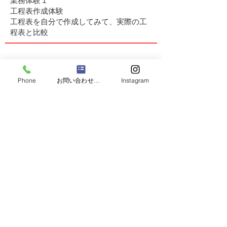
業務体験１
工程表作成体験
​工程表を自分で作成してみて、実際の工
程表と比較
15：00〜16：30
Phone
お問い合わせフォーム
Instagram
業務体験２
工事説明会のでプレゼン体験
​レクチャー後、自分で説明の練習をしプ
レゼンをしてみる。
16：30〜17：00
総評
​感想レポート作成
インターンシップエントリー