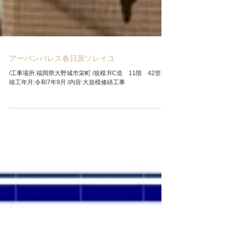
アーバンパレス春日原ソレイユ
/工事場所:福岡県大野城市栄町 /規模:RC造 11階 42世帯 /
竣工年月:令和7年9月 /内容:大規模修繕工事