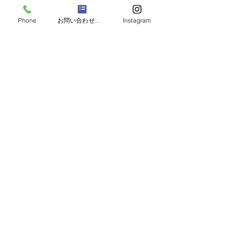
Phone
お問い合わせフォーム
Instagram
特集記事
9月に行われました『あい
【お知らせ】
のりインターン』の様子が
TVCMが公開
熊本学園大学のホームペー
ジに掲載されました