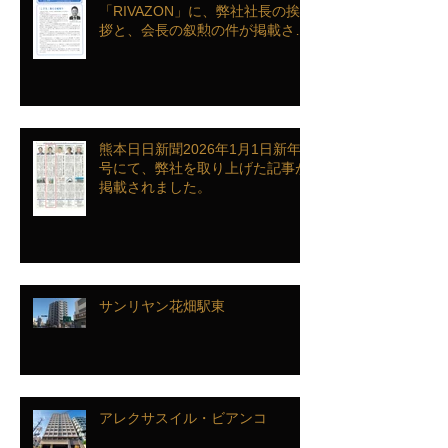
「RIVAZON」に、弊社社長の挨
拶と、会長の叙勲の件が掲載され
ました。
熊本日日新聞2026年1月1日新年
号にて、弊社を取り上げた記事が
掲載されました。
サンリヤン花畑駅東
アレクサスイル・ビアンコ