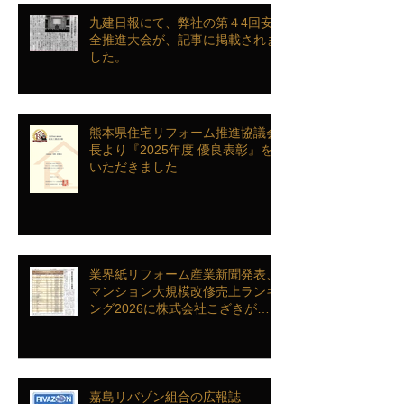
九建日報にて、弊社の第４4回安
全推進大会が、記事に掲載されま
した。
熊本県住宅リフォーム推進協議会
長より『2025年度 優良表彰』を
いただきました
業界紙リフォーム産業新聞発表、
マンション大規模改修売上ランキ
ング2026に株式会社こざきがラ
ンクインを致しました
嘉島リバゾン組合の広報誌