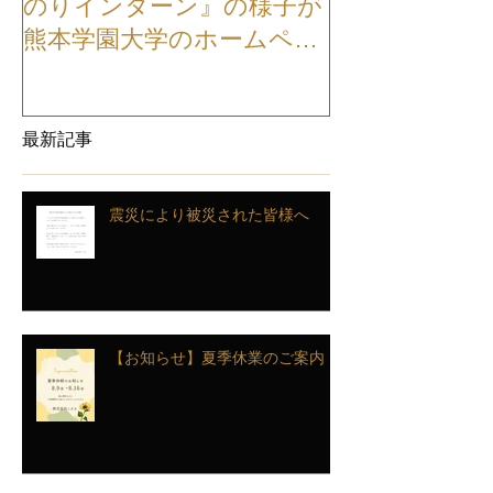
のりインターン』の様子が
TVCMが公開
熊本学園大学のホームペー
ジに掲載されました
最新記事
震災により被災された皆様へ
【お知らせ】夏季休業のご案内