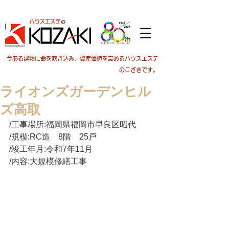
今ある建物に命を吹き込み、資産価値を高めるハウスエステ
のこざきです。
ライオンズガーデンヒル
ズ高取
/工事場所:福岡県福岡市早良区昭代
/規模:RC造　8階　25戸
/竣工年月:令和7年11月
/内容:大規模修繕工事