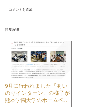
コメントを追加…
特集記事
9月に行われました『あい
【お知らせ】
のりインターン』の様子が
TVCMが公開
熊本学園大学のホームペー