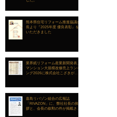
熊本県住宅リフォーム推進協議会
長より『2025年度 優良表彰』を
いただきました
業界紙リフォーム産業新聞発表、
マンション大規模改修売上ランキ
ング2026に株式会社こざきがラ
ンクインを致しました
嘉島リバゾン組合の広報誌
「RIVAZON」に、弊社社長の挨
拶と、会長の叙勲の件が掲載され
ました。