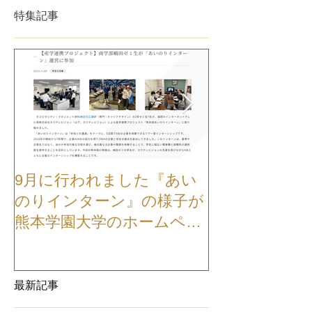
特集記事
9月に行われました『あい
【お知らせ】
のりインターン』の様子が
TVCMが公開
熊本学園大学のホームペー
ジに掲載されました
最新記事