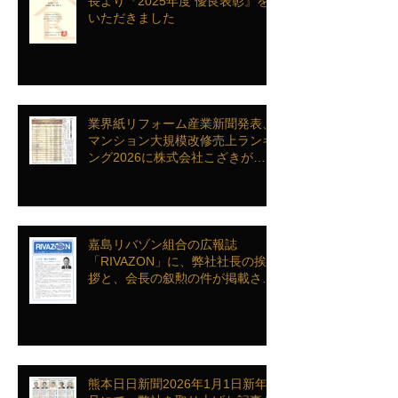
長より『2025年度 優良表彰』を
いただきました
業界紙リフォーム産業新聞発表、
マンション大規模改修売上ランキ
ング2026に株式会社こざきがラ
ンクインを致しました
嘉島リバゾン組合の広報誌
「RIVAZON」に、弊社社長の挨
拶と、会長の叙勲の件が掲載され
ました。
熊本日日新聞2026年1月1日新年