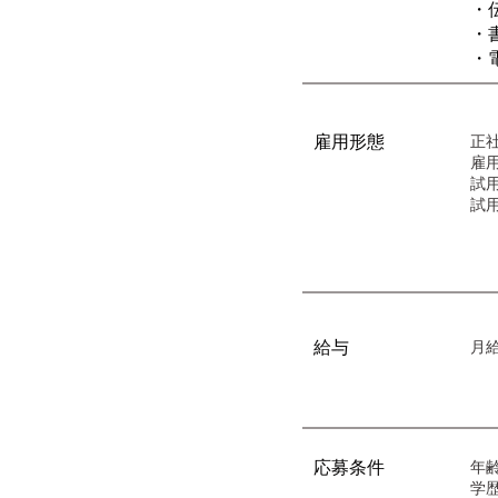
・
・
・
雇用形態
正
雇
試用
試
給与
月給
応募条件
年齢
学