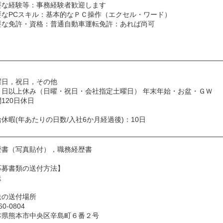
要な経験等：事務経験者歓迎します
要なPCスキル：基本的なＰＣ操作（エクセル・ワード）
要な免許・資格：普通自動車運転免許：あれば尚可
曜日，祝日，その他
８日以上休み（日曜・祝日・会社指定土曜日） 年末年始・お盆・ＧＷ
120日休日
休暇(年あたりの日数/入社6か月経過後)：10日
歴書（写真貼付），職務経歴書
応募書類の送付方法】
送
送の送付場所
0-0804
本県熊本市中央区辛島町６番２号