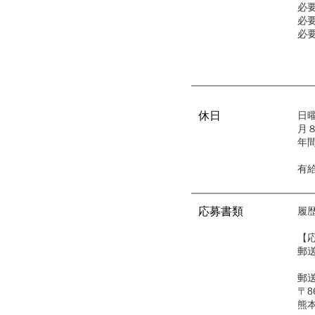
必
必
必
休日
日
月
年間
有給
応募書類
履
【
郵
郵
〒86
熊