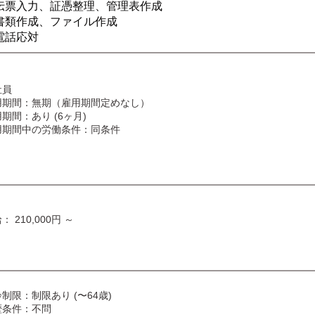
伝票入力、証憑整理、管理表作成
書類作成、ファイル作成
電話応対
社員
用期間：無期（雇用期間定めなし）
期間：あり (6ヶ月)
用期間中の労働条件：同条件
： 210,000円 ～
制限：制限あり (〜64歳)
歴条件：不問