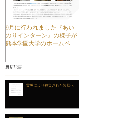
9月に行われました『あい
【お知らせ】
のりインターン』の様子が
TVCMが公開
熊本学園大学のホームペー
ジに掲載されました
最新記事
震災により被災された皆様へ