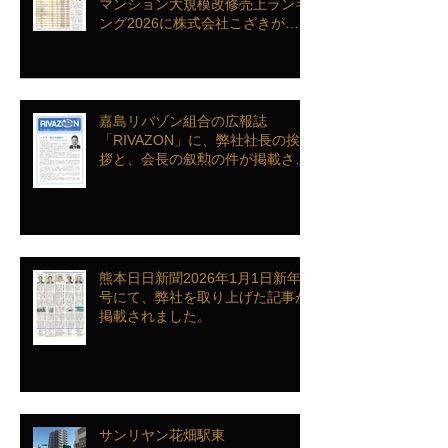
マンション大規模改修売上ランキ
ング2026に株式会社こざきがラ
ンクインを致しました
嘉島リバゾン組合の広報誌
「RIVAZON」に、弊社社長の挨
拶と、会長の叙勲の件が掲載され
ました。
熊本日日新聞2026年1月1日新年
号にて、弊社を取り上げた記事が
掲載されました。
サンリヤン花畑駅東