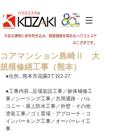
今ある建物に命を吹き込み、資産価値を高めるハウスエステ
のこざきです。
コアマンション島崎Ⅱ 大
規模修繕工事（熊本）
●住所...熊本市花園3丁目2-27
●工事内容...足場架設工事／躯体補修工
事／シーリング工事／共用通路・バル
コニー・屋上防水工事／外壁・その他
塗装工事／ゴミ置場・アプローチ・コ
インパーキング工事／オーバーレイ工
事