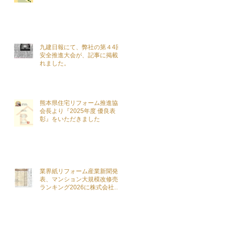
九建日報にて、弊社の第４4回
安全推進大会が、記事に掲載さ
れました。
熊本県住宅リフォーム推進協議
会長より『2025年度 優良表
彰』をいただきました
業界紙リフォーム産業新聞発
表、マンション大規模改修売上
ランキング2026に株式会社こ
ざきがランクインを致しました