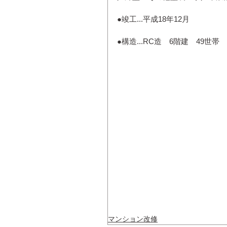
●竣工...平成18年12月
●構造...RC造　6階建　49世帯
マンション改修