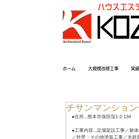
ホーム
大規模改修工事
実
チサンマンション
●住所...熊本市保田窪1-2-134
●工事内容...足場架設工事／
／外壁・その他塗装工事／木鉄