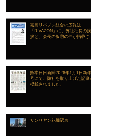
ンクインを致しました
嘉島リバゾン組合の広報誌
「RIVAZON」に、弊社社長の挨
拶と、会長の叙勲の件が掲載され
ました。
熊本日日新聞2026年1月1日新年
号にて、弊社を取り上げた記事が
掲載されました。
サンリヤン花畑駅東