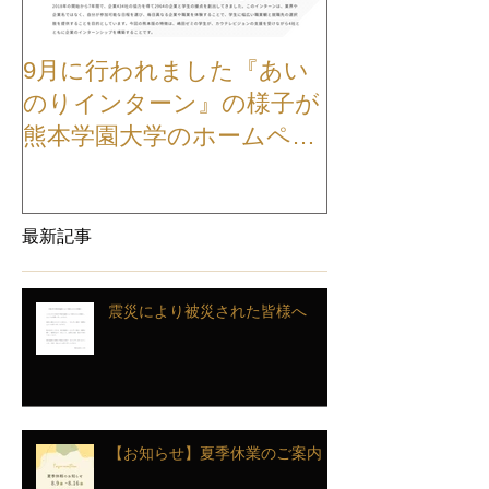
9月に行われました『あい
【お知らせ】
のりインターン』の様子が
TVCMが公開
熊本学園大学のホームペー
ジに掲載されました
最新記事
震災により被災された皆様へ
【お知らせ】夏季休業のご案内