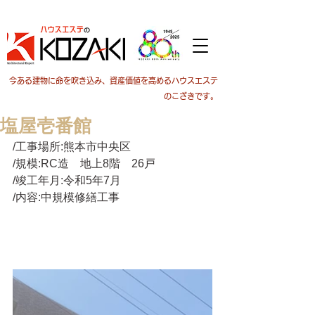
今ある建物に命を吹き込み、資産価値を高めるハウスエステ
のこざきです。
塩屋壱番館
/工事場所:熊本市中央区
/規模:RC造　地上8階　26戸
/竣工年月:令和5年7月
/内容:中規模修繕工事