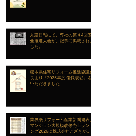
九建日報にて、弊社の第４4回安
全推進大会が、記事に掲載されま
した。
熊本県住宅リフォーム推進協議会
長より『2025年度 優良表彰』を
いただきました
業界紙リフォーム産業新聞発表、
マンション大規模改修売上ランキ
ング2026に株式会社こざきがラ