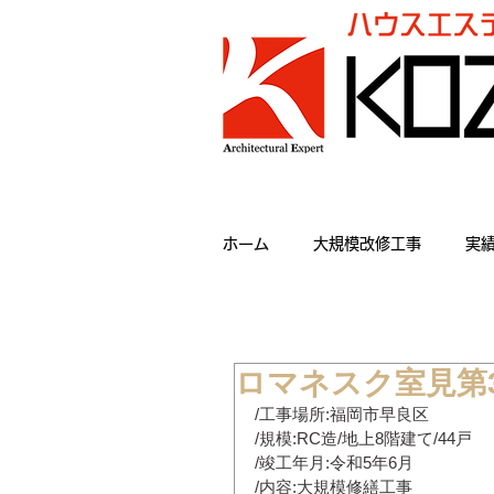
ホーム
大規模改修工事
実
ロマネスク室見第
/工事場所:福岡市早良区
/規模:RC造/地上8階建て/44戸
/竣工年月:令和5年6月
/内容:大規模修繕工事