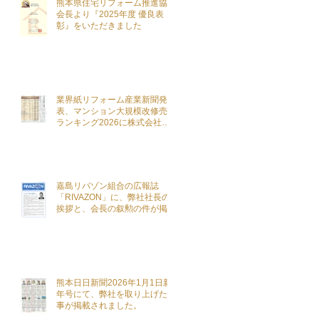
熊本県住宅リフォーム推進協議
会長より『2025年度 優良表
彰』をいただきました
業界紙リフォーム産業新聞発
表、マンション大規模改修売上
ランキング2026に株式会社こ
ざきがランクインを致しました
嘉島リバゾン組合の広報誌
「RIVAZON」に、弊社社長の
挨拶と、会長の叙勲の件が掲載
されました。
熊本日日新聞2026年1月1日新
年号にて、弊社を取り上げた記
事が掲載されました。