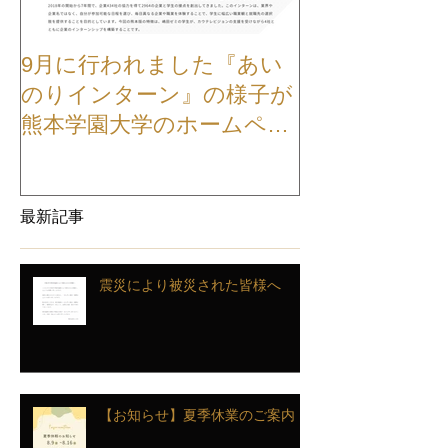
9月に行われました『あい
【お知らせ】
のりインターン』の様子が
TVCMが公開
熊本学園大学のホームペー
ジに掲載されました
最新記事
震災により被災された皆様へ
【お知らせ】夏季休業のご案内