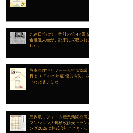
九建日報にて、弊社の第４4回安
全推進大会が、記事に掲載されま
した。
熊本県住宅リフォーム推進協議会
長より『2025年度 優良表彰』を
いただきました
業界紙リフォーム産業新聞発表、
マンション大規模改修売上ランキ
ング2026に株式会社こざきがラ