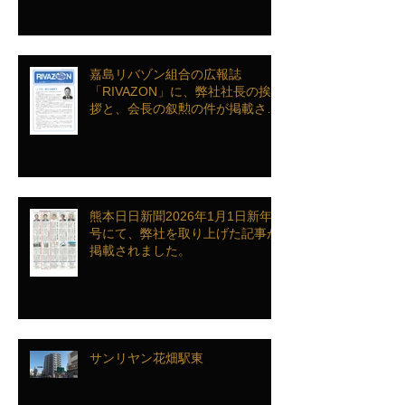
ンクインを致しました
嘉島リバゾン組合の広報誌
「RIVAZON」に、弊社社長の挨
拶と、会長の叙勲の件が掲載され
ました。
熊本日日新聞2026年1月1日新年
号にて、弊社を取り上げた記事が
掲載されました。
サンリヤン花畑駅東