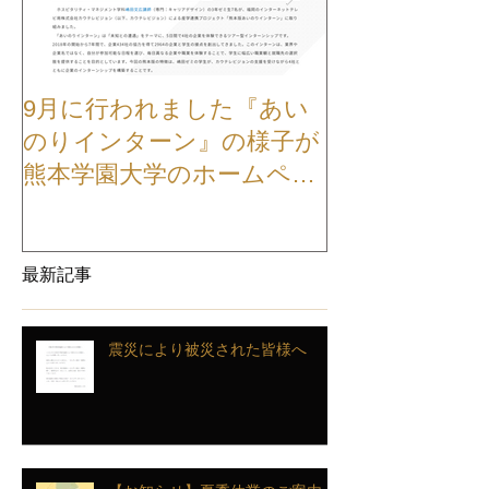
9月に行われました『あい
【お知らせ】
のりインターン』の様子が
TVCMが公開
熊本学園大学のホームペー
ジに掲載されました
最新記事
震災により被災された皆様へ