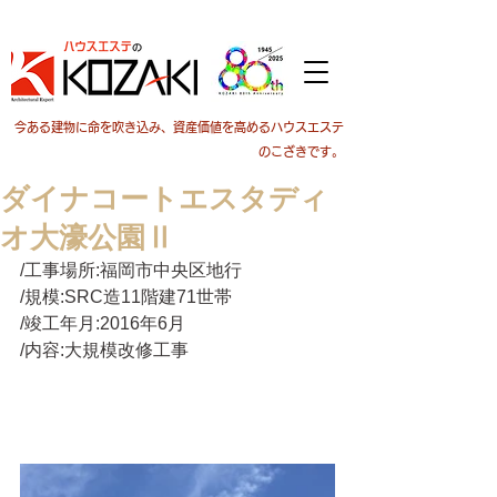
今ある建物に命を吹き込み、資産価値を高めるハウスエステ
のこざきです。
ダイナコートエスタディ
オ大濠公園Ⅱ
/工事場所:福岡市中央区地行
/規模:SRC造11階建71世帯
/竣工年月:2016年6月
/内容:大規模改修工事