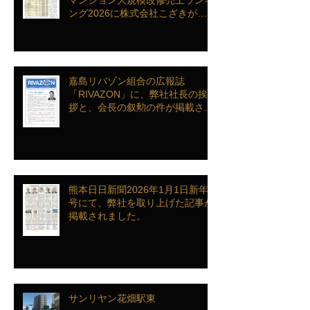
ング2026に株式会社こざきがラ
ンクインを致しました
嘉島リバゾン組合の広報誌
「RIVAZON」に、弊社社長の挨
拶と、会長の叙勲の件が掲載され
ました。
熊本日日新聞2026年1月1日新年
号にて、弊社を取り上げた記事が
掲載されました。
サンリヤン花畑駅東