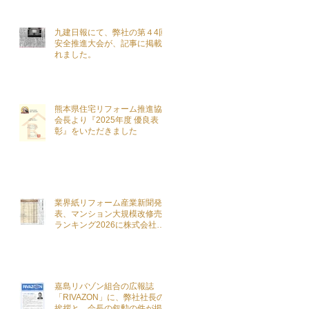
九建日報にて、弊社の第４4回
安全推進大会が、記事に掲載さ
れました。
熊本県住宅リフォーム推進協議
会長より『2025年度 優良表
彰』をいただきました
業界紙リフォーム産業新聞発
表、マンション大規模改修売上
ランキング2026に株式会社こ
ざきがランクインを致しました
嘉島リバゾン組合の広報誌
「RIVAZON」に、弊社社長の
挨拶と、会長の叙勲の件が掲載