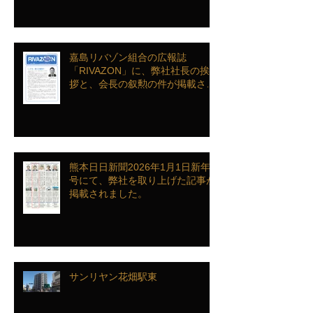
ンクインを致しました
嘉島リバゾン組合の広報誌
「RIVAZON」に、弊社社長の挨
拶と、会長の叙勲の件が掲載され
ました。
熊本日日新聞2026年1月1日新年
号にて、弊社を取り上げた記事が
掲載されました。
サンリヤン花畑駅東