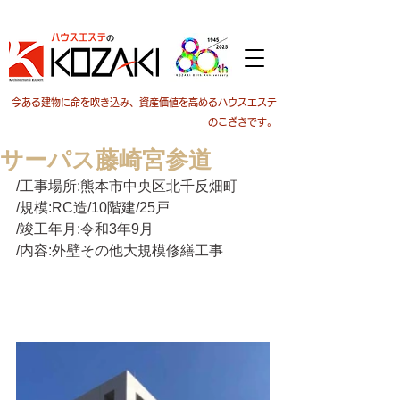
今ある建物に命を吹き込み、資産価値を高めるハウスエステ
のこざきです。
サーパス藤崎宮参道
/工事場所:熊本市中央区北千反畑町
/規模:RC造/10階建/25戸
/竣工年月:令和3年9月
/内容:外壁その他大規模修繕工事