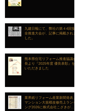
九建日報にて、弊社の第４4回安
全推進大会が、記事に掲載されま
した。
熊本県住宅リフォーム推進協議会
長より『2025年度 優良表彰』を
いただきました
業界紙リフォーム産業新聞発表、
マンション大規模改修売上ランキ
ング2026に株式会社こざきがラ