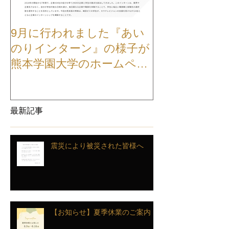
9月に行われました『あい
【お知らせ】
のりインターン』の様子が
TVCMが公開
熊本学園大学のホームペー
ジに掲載されました
最新記事
震災により被災された皆様へ
【お知らせ】夏季休業のご案内