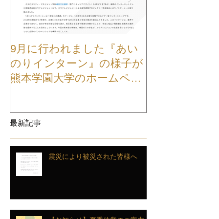
9月に行われました『あい
【お知らせ】
のりインターン』の様子が
TVCMが公開
熊本学園大学のホームペー
ジに掲載されました
最新記事
震災により被災された皆様へ