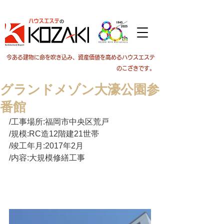
今ある建物に命を吹き込み、資産価値を高めるハウスエステ
のこざきです。
グランドメゾン大濠公園参
番館
/工事場所:福岡市中央区荒戸
/規模:RC造12階建21世帯
/竣工年月:2017年2月
/内容:大規模修繕工事