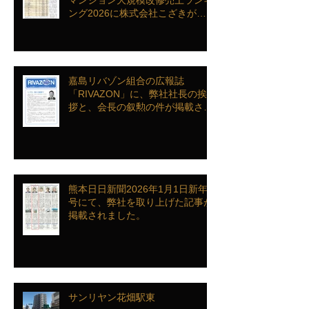
ング2026に株式会社こざきがラ
ンクインを致しました
嘉島リバゾン組合の広報誌
「RIVAZON」に、弊社社長の挨
拶と、会長の叙勲の件が掲載され
ました。
熊本日日新聞2026年1月1日新年
号にて、弊社を取り上げた記事が
掲載されました。
サンリヤン花畑駅東