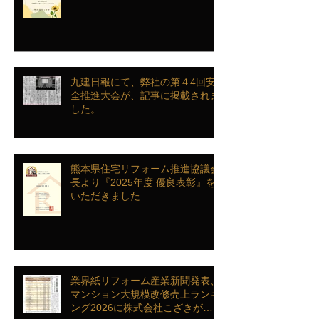
九建日報にて、弊社の第４4回安
全推進大会が、記事に掲載されま
した。
熊本県住宅リフォーム推進協議会
長より『2025年度 優良表彰』を
いただきました
業界紙リフォーム産業新聞発表、
マンション大規模改修売上ランキ
ング2026に株式会社こざきがラ