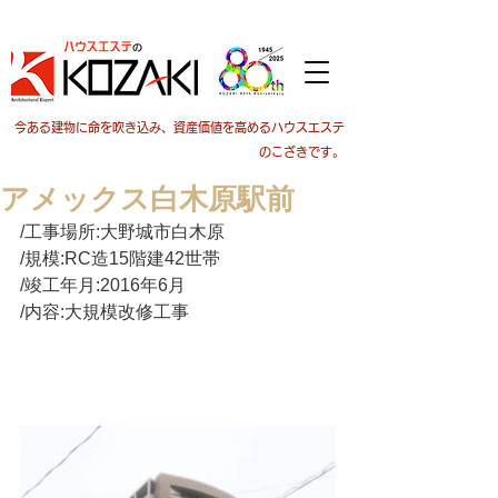
今ある建物に命を吹き込み、資産価値を高めるハウスエステ
のこざきです。
アメックス白木原駅前
/工事場所:大野城市白木原
/規模:RC造15階建42世帯
/竣工年月:2016年6月
/内容:大規模改修工事