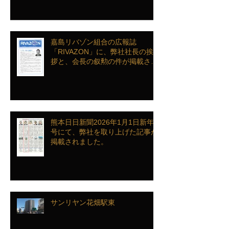
ンクインを致しました
嘉島リバゾン組合の広報誌
「RIVAZON」に、弊社社長の挨
拶と、会長の叙勲の件が掲載され
ました。
熊本日日新聞2026年1月1日新年
号にて、弊社を取り上げた記事が
掲載されました。
サンリヤン花畑駅東