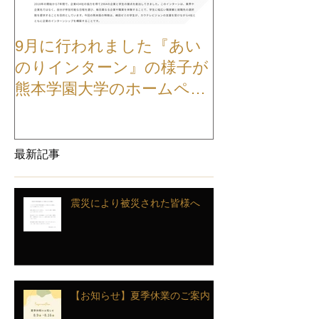
9月に行われました『あい
【お知らせ】
のりインターン』の様子が
TVCMが公開
熊本学園大学のホームペー
ジに掲載されました
最新記事
震災により被災された皆様へ
【お知らせ】夏季休業のご案内