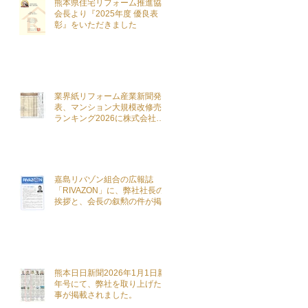
熊本県住宅リフォーム推進協議
会長より『2025年度 優良表
彰』をいただきました
業界紙リフォーム産業新聞発
表、マンション大規模改修売上
ランキング2026に株式会社こ
ざきがランクインを致しました
嘉島リバゾン組合の広報誌
「RIVAZON」に、弊社社長の
挨拶と、会長の叙勲の件が掲載
されました。
熊本日日新聞2026年1月1日新
年号にて、弊社を取り上げた記
事が掲載されました。