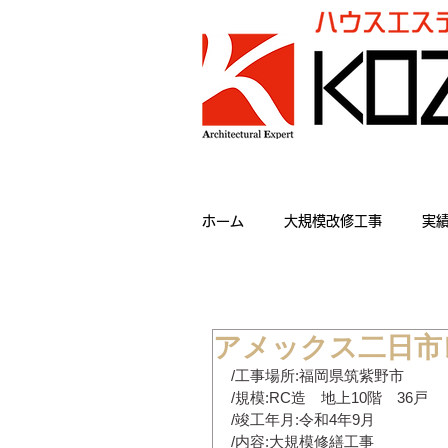
ホーム
大規模改修工事
実
アメックス二日市
/工事場所:福岡県筑紫野市
/規模:RC造　地上10階　36戸
/竣工年月:令和4年9月
/内容:大規模修繕工事