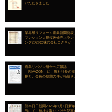
いただきました
業界紙リフォーム産業新聞発表、
マンション大規模改修売上ランキ
ング2026に株式会社こざきがラ
ンクインを致しました
嘉島リバゾン組合の広報誌
「RIVAZON」に、弊社社長の挨
拶と、会長の叙勲の件が掲載され
ました。
熊本日日新聞2026年1月1日新年
号にて、弊社を取り上げた記事が