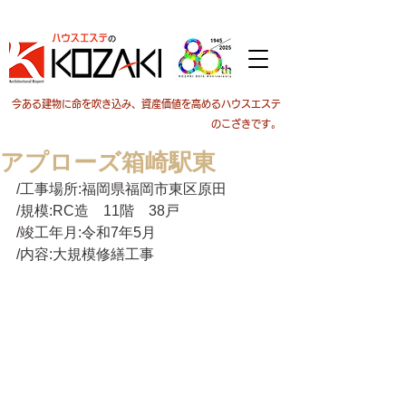
今ある建物に命を吹き込み、資産価値を高めるハウスエステ
のこざきです。
アプローズ箱崎駅東
/工事場所:福岡県福岡市東区原田
/規模:RC造　11階　38戸
/竣工年月:令和7年5月
/内容:大規模修繕工事