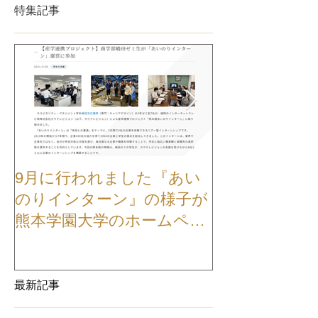
特集記事
9月に行われました『あい
【お知らせ】
のりインターン』の様子が
TVCMが公開
熊本学園大学のホームペー
ジに掲載されました
最新記事