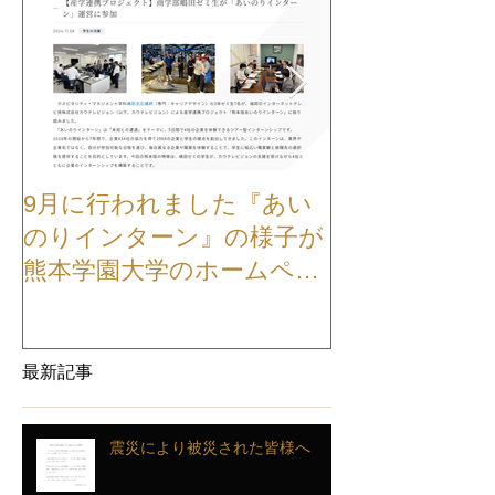
9月に行われました『あい
【お知らせ】
のりインターン』の様子が
TVCMが公開
熊本学園大学のホームペー
ジに掲載されました
最新記事
震災により被災された皆様へ