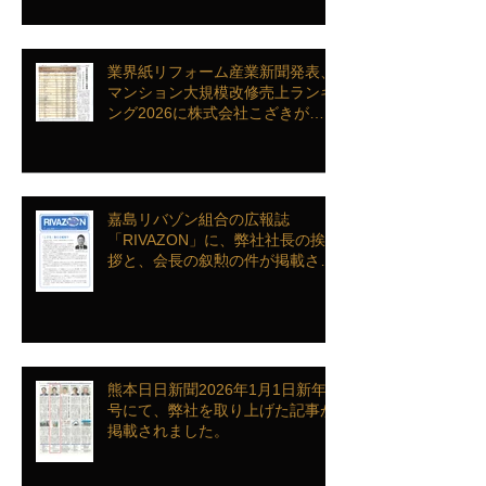
業界紙リフォーム産業新聞発表、
マンション大規模改修売上ランキ
ング2026に株式会社こざきがラ
ンクインを致しました
嘉島リバゾン組合の広報誌
「RIVAZON」に、弊社社長の挨
拶と、会長の叙勲の件が掲載され
ました。
熊本日日新聞2026年1月1日新年
号にて、弊社を取り上げた記事が
掲載されました。